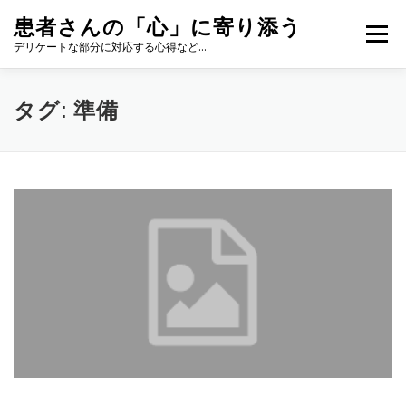
コ
患者さんの「心」に寄り添う
ン
メニュー
テ
デリケートな部分に対応する心得など…
ン
ツ
へ
タグ:
準備
ス
キ
ッ
プ