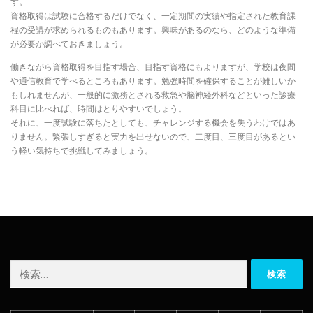
す。
資格取得は試験に合格するだけでなく、一定期間の実績や指定された教育課
程の受講が求められるものもあります。興味があるのなら、どのような準備
が必要か調べておきましょう。
働きながら資格取得を目指す場合、目指す資格にもよりますが、学校は夜間
や通信教育で学べるところもあります。勉強時間を確保することが難しいか
もしれませんが、一般的に激務とされる救急や脳神経外科などといった診療
科目に比べれば、時間はとりやすいでしょう。
それに、一度試験に落ちたとしても、チャレンジする機会を失うわけではあ
りません。緊張しすぎると実力を出せないので、二度目、三度目があるとい
う軽い気持ちで挑戦してみましょう。
検
索: