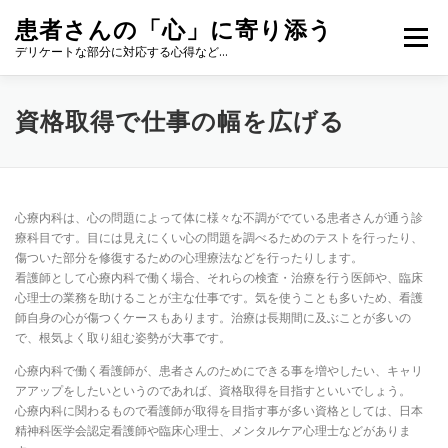
コ
患者さんの「心」に寄り添う
ン
メニュー
テ
デリケートな部分に対応する心得など…
ン
ツ
へ
資格取得で仕事の幅を広げる
ス
キ
ッ
プ
心療内科は、心の問題によって体に様々な不調がでている患者さんが通う診
療科目です。目には見えにくい心の問題を調べるためのテストを行ったり、
傷ついた部分を修復するための心理療法などを行ったりします。
看護師として心療内科で働く場合、それらの検査・治療を行う医師や、臨床
心理士の業務を助けることが主な仕事です。気を使うことも多いため、看護
師自身の心が傷つくケースもあります。治療は長期間に及ぶことが多いの
で、根気よく取り組む姿勢が大事です。
心療内科で働く看護師が、患者さんのためにできる事を増やしたい、キャリ
アアップをしたいというのであれば、資格取得を目指すといいでしょう。
心療内科に関わるもので看護師が取得を目指す事が多い資格としては、日本
精神科医学会認定看護師や臨床心理士、メンタルケア心理士などがありま