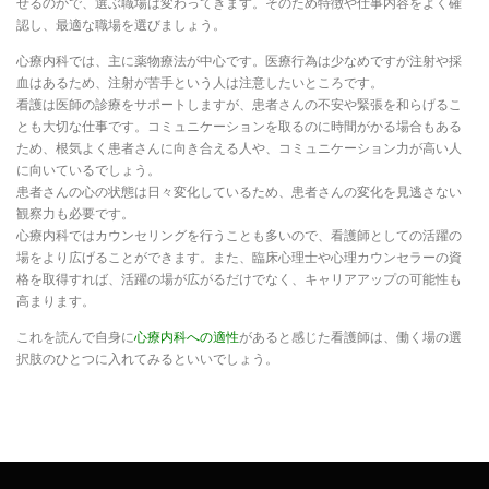
せるのかで、選ぶ職場は変わってきます。そのため特徴や仕事内容をよく確
認し、最適な職場を選びましょう。
心療内科では、主に薬物療法が中心です。医療行為は少なめですが注射や採
血はあるため、注射が苦手という人は注意したいところです。
看護は医師の診療をサポートしますが、患者さんの不安や緊張を和らげるこ
とも大切な仕事です。コミュニケーションを取るのに時間がかる場合もある
ため、根気よく患者さんに向き合える人や、コミュニケーション力が高い人
に向いているでしょう。
患者さんの心の状態は日々変化しているため、患者さんの変化を見逃さない
観察力も必要です。
心療内科ではカウンセリングを行うことも多いので、看護師としての活躍の
場をより広げることができます。また、臨床心理士や心理カウンセラーの資
格を取得すれば、活躍の場が広がるだけでなく、キャリアアップの可能性も
高まります。
これを読んで自身に
心療内科への適性
があると感じた看護師は、働く場の選
択肢のひとつに入れてみるといいでしょう。